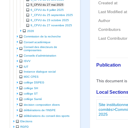
Created at
5_CFVU du 27 mai 2025
6_CFVU du 8 juillet 2025
Last Modified at
7_CFVU du 25 septembre 2025
Author
8_CFVU du 23 octobre 2025
9_CFVU du 27 novembre 2025
Contributors
2026
Commission de la recherche
Last Contributor
Conseil académique
Conseil des directeurs de
composantes
Conseils d'administration
ISVV
Publication
IUT
Instance dialogue social
M3C CPES
This document is
collège DSPEG
collège SH
Local Sections
collège ST
collège Santé
Site institutio
decision composition divers
comités>Commiss
délibérations de l'INSPE
2025
délibérations du conseil des sports
Elections
RGPD