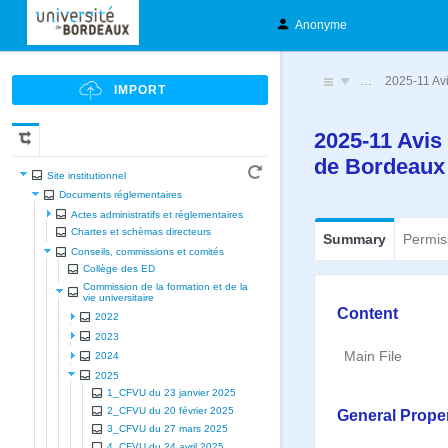
Anonyme
…
2025-11 Avi
2025-11 Avis 
de Bordeau
Site institutionnel
Documents réglementaires
Actes administratifs et réglementaires
Chartes et schèmas directeurs
Summary
Permis
Conseils, commissions et comités
Collège des ED
Commission de la formation et de la
vie universitaire
Content
2022
2023
Main File
2024
2025
1_CFVU du 23 janvier 2025
2_CFVU du 20 février 2025
General Proper
3_CFVU du 27 mars 2025
4_CFVU du 24 avril 2025