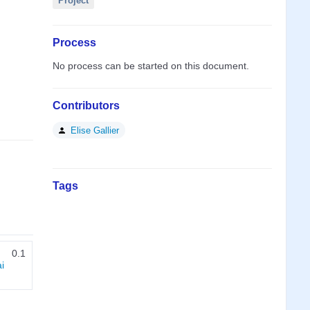
Project
Process
No process can be started on this document.
Contributors
Elise Gallier
Tags
0.1
i