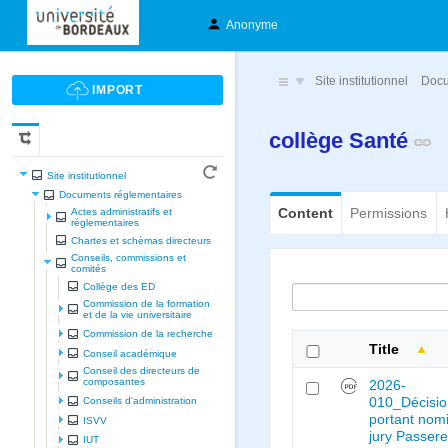
Anonyme
Site institutionnel
Docu
collège Santé
Site institutionnel
Documents réglementaires
Content
Permissions
Actes administratifs et
réglementaires
Chartes et schèmas directeurs
Conseils, commissions et
comités
Collège des ED
Commission de la formation
et de la vie universitaire
Commission de la recherche
Title
Conseil académique
Conseil des directeurs de
composantes
2026-
010_Décisi
Conseils d'administration
portant nom
ISVV
jury Passere
IUT