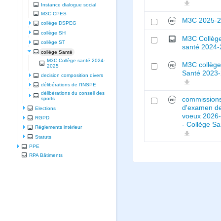
Instance dialogue social
M3C CPES
M3C 2025-
collège DSPEG
collège SH
M3C Collèg
collège ST
santé 2024
collège Santé
M3C Collège santé 2024-
M3C collèg
2025
Santé 2023
decision composition divers
délibérations de l'INSPE
délibérations du conseil des
commission
sports
d'examen d
Elections
voeux 2026
RGPD
- Collège Sa
Règlements intérieur
Statuts
PPE
RPA Bâtiments