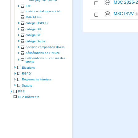
des jury 2025-2026
M3C 2025-
IUT
Instance dialogue social
M3C ISVV
M3C CPES
collège DSPEG
collège SH
collège ST
collège Santé
decision composition divers
délibérations de l'INSPE
délibérations du conseil des
sports
Elections
RGPD
Règlements intérieur
Statuts
PPE
RPA Bâtiments