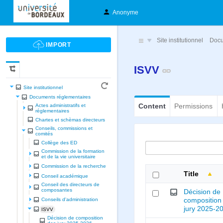
Anonyme
Site institutionnel
Docu
ISVV
Site institutionnel
Documents réglementaires
Content
Permissions
Actes administratifs et
réglementaires
Chartes et schèmas directeurs
Conseils, commissions et
comités
Collège des ED
Commission de la formation
et de la vie universitaire
Commission de la recherche
Title
Conseil académique
Conseil des directeurs de
composantes
Décision de
composition
Conseils d'administration
jury 2025-2
ISVV
Décision de composition