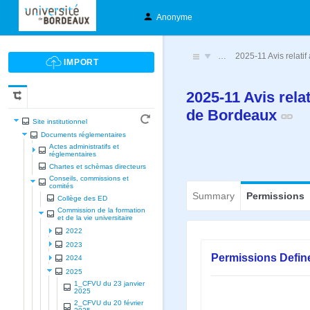
Anonyme
…
2025-11 Avis relatif
2025-11 Avis rela
de Bordeaux
Site institutionnel
Documents réglementaires
Actes administratifs et
réglementaires
Chartes et schèmas directeurs
Conseils, commissions et
comités
Summary
Permissions
Collège des ED
Commission de la formation
et de la vie universitaire
2022
2023
Permissions Defin
2024
2025
1_CFVU du 23 janvier
2025
2_CFVU du 20 février