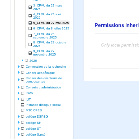
2025
3_CFVU du 27 mars
2025
4_CFVU du 24 avril
2025
5_CFVU du 27 mai 2025
Permissions Inher
6_CFVU du 8 juillet 2025
7_CFVU du 25
septembre 2025
8_CFVU du 23 octobre
Only local permissi
2025
9_CFVU du 27
novembre 2025
2026
Commission de la recherche
Conseil académique
Conseil des directeurs de
composantes
Conseils d'administration
ISVV
IUT
Instance dialogue social
M3C CPES
collège DSPEG
collège SH
collège ST
collège Santé