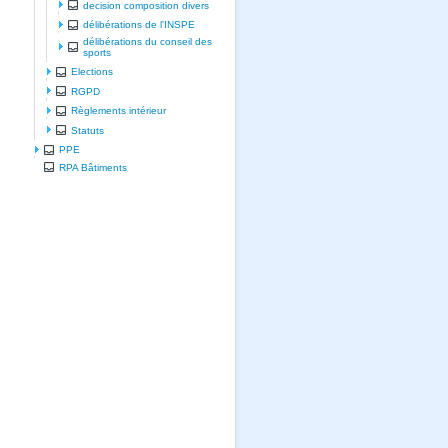
decision composition divers
délibérations de l'INSPE
délibérations du conseil des
sports
Elections
RGPD
Règlements intérieur
Statuts
PPE
RPA Bâtiments