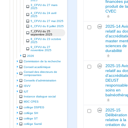
2025
financées pa
3_CFVU du 27 mars
produit de l
2025
CVEC
4_CFVU du 24 avril
2025
5_CFVU du 27 mai 2025
2025-14 Avi
6_CFVU du 8 juillet 2025
relatif au do
7_CFVU du 25
septembre 2025
d'accréditat
8_CFVU du 23 octobre
master ment
2025
sciences de 
9_CFVU du 27
durabilité
novembre 2025
2026
Commission de la recherche
2025-15 Avi
Conseil académique
relatif au do
Conseil des directeurs de
composantes
d'accréditat
DEUST
Conseils d'administration
responsable
ISVV
soins en
IUT
balnéothéra
Instance dialogue social
M3C CPES
collège DSPEG
2025-15
collège SH
Délibération
collège ST
relative à la
collège Santé
création du