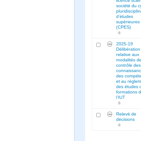
licence scie
société du c
pluridisciplin
d’études
supérieures
(CPES)
2025-19
Délibération
relative aux
modalités d
contrôle des
connaissanc
des compét
et au règle
des études 
formations 
l’IUT
Relevé de
décisions