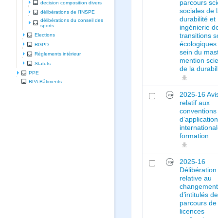
parcours sc
decision composition divers
sociales de 
délibérations de l'INSPE
durabilité et
délibérations du conseil des
sports
ingénierie d
transitions s
Elections
écologiques
RGPD
sein du mas
Règlements intérieur
mention sci
Statuts
de la durabil
PPE
RPA Bâtiments
2025-16 Avi
relatif aux
conventions
d’applicatio
internationa
formation
2025-16
Délibération
relative au
changemen
d’intitulés de
parcours de
licences