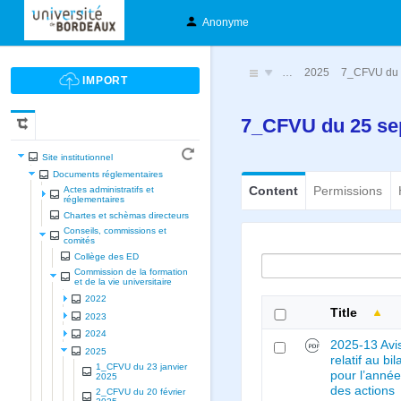
Anonyme
…
2025
7_CFVU du 
7_CFVU du 25 se
Site institutionnel
Documents réglementaires
Content
Permissions
Actes administratifs et
réglementaires
Chartes et schèmas directeurs
Conseils, commissions et
comités
Collège des ED
Commission de la formation
et de la vie universitaire
2022
Title
2023
2024
2025-13 Avi
2025
relatif au bil
1_CFVU du 23 janvier
pour l’anné
2025
des actions
2_CFVU du 20 février