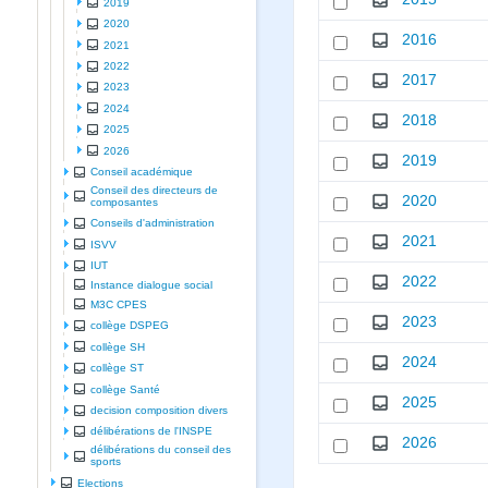
2019
2020
2016
2021
2022
2017
2023
2024
2018
2025
2026
2019
Conseil académique
Conseil des directeurs de
2020
composantes
Conseils d'administration
2021
ISVV
IUT
2022
Instance dialogue social
M3C CPES
2023
collège DSPEG
collège SH
2024
collège ST
collège Santé
2025
decision composition divers
délibérations de l'INSPE
2026
délibérations du conseil des
sports
Elections