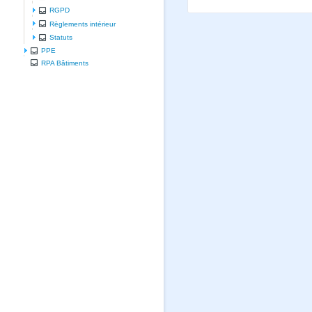
RGPD
Règlements intérieur
Statuts
PPE
RPA Bâtiments