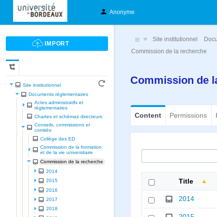
Anonyme
Site institutionnel
Docu
Commission de la recherche
Commission de l
Site institutionnel
Documents réglementaires
Actes administratifs et
réglementaires
Content
Permissions
Chartes et schèmas directeurs
Conseils, commissions et
comités
Collège des ED
Commission de la formation
et de la vie universitaire
Commission de la recherche
2014
Title
2015
2016
2014
2017
2018
2015