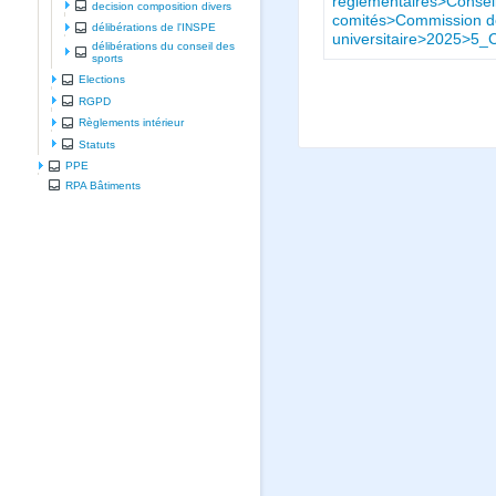
réglementaires>Conseil
decision composition divers
comités>Commission de 
délibérations de l'INSPE
universitaire>2025>5_
délibérations du conseil des
sports
Elections
RGPD
Règlements intérieur
Statuts
PPE
RPA Bâtiments