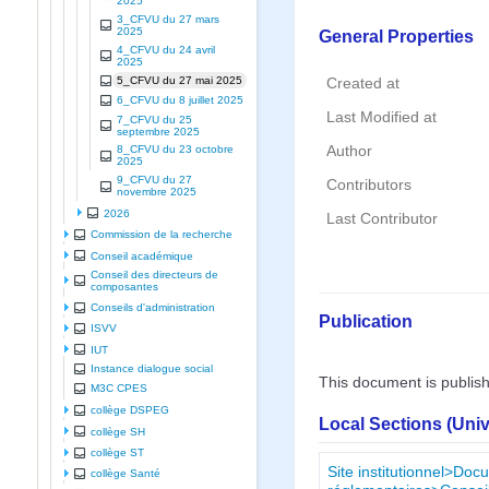
2025
3_CFVU du 27 mars
2025
General Properties
4_CFVU du 24 avril
2025
5_CFVU du 27 mai 2025
Created at
6_CFVU du 8 juillet 2025
Last Modified at
7_CFVU du 25
septembre 2025
Author
8_CFVU du 23 octobre
2025
9_CFVU du 27
Contributors
novembre 2025
2026
Last Contributor
Commission de la recherche
Conseil académique
Conseil des directeurs de
composantes
Conseils d'administration
Publication
ISVV
IUT
Instance dialogue social
This document is publis
M3C CPES
collège DSPEG
Local Sections (Uni
collège SH
collège ST
Site institutionnel>Doc
collège Santé