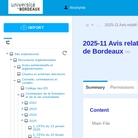
Anonyme
…
2025-11 Avis relatif
2025-11 Avis rela
de Bordeaux
Site institutionnel
Documents réglementaires
Actes administratifs et
réglementaires
Chartes et schèmas directeurs
Conseils, commissions et
comités
Summary
Permissions
Collège des ED
Commission de la formation
et de la vie universitaire
2022
2023
Content
2024
2025
Main File
1_CFVU du 23 janvier
2025
2_CFVU du 20 février