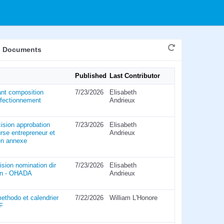
d Documents
Published
Last Contributor
ant composition
7/23/2026
Elisabeth
rfectionnement
Andrieux
ision approbation
7/23/2026
Elisabeth
rse entrepreneur et
Andrieux
en annexe
ision nomination dir
7/23/2026
Elisabeth
ion - OHADA
Andrieux
ethodo et calendrier
7/22/2026
William L'Honore
F