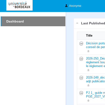
Anonyme
Dashboard
Last Publishe
Title
Décision port
conseil de pe
2026-250_Déc
réglement bou
le règlement 
2026-249_déc
adjt publicat
PJ 1_ guide m
PGE_2027_V