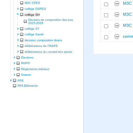
M3C 
M3C CPES
collège DSPEG
M3C 
collège SH
Décision de composition des jury
2025-2026
M3C 
collège ST
collège Santé
comm
decision composition divers
délibérations de l'INSPE
délibérations du conseil des sports
Elections
RGPD
Règlements intérieur
Statuts
PPE
RPA Bâtiments