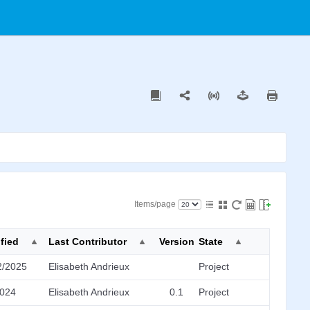
Items/page
fied
Last Contributor
Version
State
2/2025
Elisabeth Andrieux
Project
2024
Elisabeth Andrieux
0.1
Project