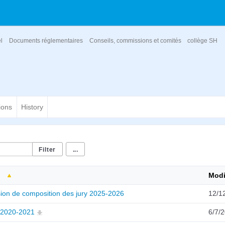
el
Documents réglementaires
Conseils, commissions et comités
collège SH
ions
History
...
Modi
ion de composition des jury 2025-2026
12/1
2020-2021
6/7/