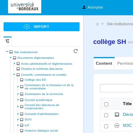
Anonyme
Site institutionn
collège SH
Site institutionnel
Documents réglementaires
Content
Permiss
Actes administratifs et réglementaires
Chartes et schèmas directeurs
Conseils, commissions et comités
Collège des ED
Commission de la formation et de la
vie universitaire
Commission de la recherche
Conseil académique
Title
Conseil des directeurs de
composantes
Décis
Conseils d'administration
ISVV
M3C 
IUT
Instance dialogue social