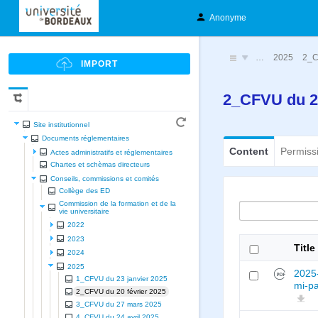
Anonyme
…
2025
2_C
2_CFVU du 20
Site institutionnel
Documents réglementaires
Content
Permiss
Actes administratifs et réglementaires
Chartes et schèmas directeurs
Conseils, commissions et comités
Collège des ED
Commission de la formation et de la
vie universitaire
2022
2023
Title
2024
2025
2025-
1_CFVU du 23 janvier 2025
mi-pa
2_CFVU du 20 février 2025
3_CFVU du 27 mars 2025
4_CFVU du 24 avril 2025