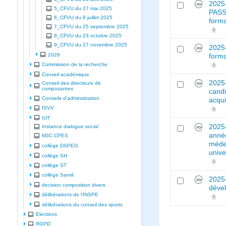
2025-
5_CFVU du 27 mai 2025
PASS-
6_CFVU du 8 juillet 2025
forma
7_CFVU du 25 septembre 2025
8_CFVU du 23 octobre 2025
9_CFVU du 27 novembre 2025
2025-
2026
forma
Commission de la recherche
Conseil académique
2025-
Conseil des directeurs de
composantes
candi
Conseils d'administration
acqui
ISVV
IUT
2025-
Instance dialogue social
année
M3C CPES
méde
collège DSPEG
unive
collège SH
collège ST
collège Santé
2025-
decision composition divers
dével
délibérations de l'INSPE
délibérations du conseil des sports
Elections
RGPD