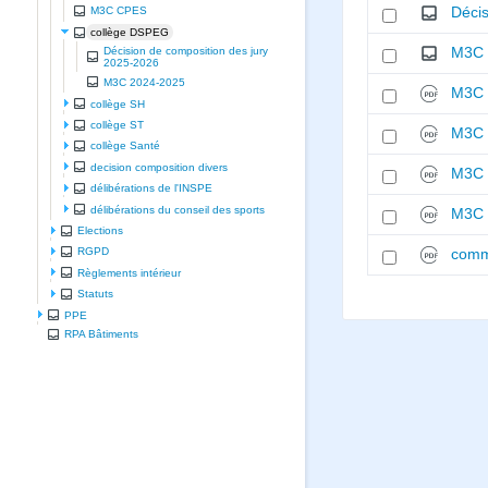
Décis
M3C CPES
collège DSPEG
M3C 
Décision de composition des jury
2025-2026
M3C 2024-2025
M3C 
collège SH
collège ST
M3C 
collège Santé
decision composition divers
M3C 
délibérations de l'INSPE
délibérations du conseil des sports
M3C 
Elections
RGPD
comm
Règlements intérieur
Statuts
PPE
RPA Bâtiments