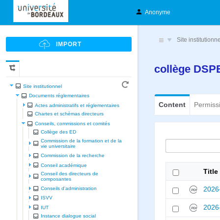
Anonyme
Site institutionn
collège DS
Site institutionnel
Documents réglementaires
Content
Permiss
Actes administratifs et réglementaires
Chartes et schèmas directeurs
Conseils, commissions et comités
Collège des ED
Commission de la formation et de la
vie universitaire
Commission de la recherche
Conseil académique
Title
Conseil des directeurs de
composantes
2026
Conseils d'administration
ISVV
2026
IUT
Instance dialogue social