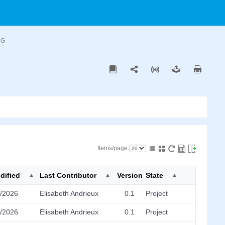
EG
Items/page
dified
Last Contributor
Version
State
7/2026
Elisabeth Andrieux
0.1
Project
9/2026
Elisabeth Andrieux
0.1
Project