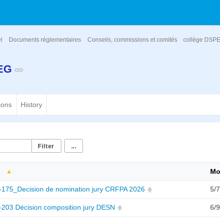
el
Documents réglementaires
Conseils, commissions et comités
collège DSP
PEG
ions
History
...
Mo
-175_Decision de nomination jury CRFPA 2026
5/
-203 Décision composition jury DESN
6/