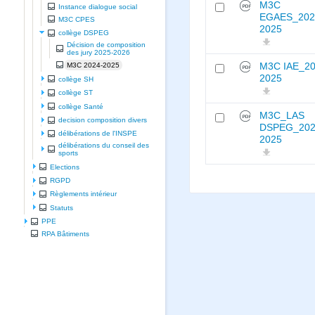
M3C
Instance dialogue social
EGAES_202
M3C CPES
2025
collège DSPEG
Décision de composition
des jury 2025-2026
M3C 2024-2025
M3C IAE_20
2025
collège SH
collège ST
collège Santé
M3C_LAS
decision composition divers
DSPEG_202
délibérations de l'INSPE
2025
délibérations du conseil des
sports
Elections
RGPD
Règlements intérieur
Statuts
PPE
RPA Bâtiments