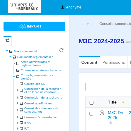
Anonyme
…
Conseils, commissi
M3C 2024-2025
Site institutionnel
Documents réglementaires
Content
Permissions
Actes administratifs et
réglementaires
Chartes et schèmas directeurs
Conseils, commissions et
comités
Collège des ED
Commission de la formation
et de la vie universitaire
Commission de la recherche
Title
Conseil académique
Conseil des directeurs de
composantes
M3C Droit_
2025
Conseils d'administration
ISVV
IUT