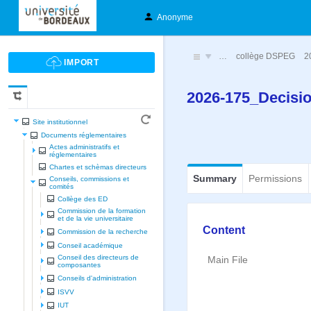
Anonyme
…
collège DSPEG
2
2026-175_Decisi
Site institutionnel
Documents réglementaires
Actes administratifs et
réglementaires
Chartes et schèmas directeurs
Summary
Permissions
Conseils, commissions et
comités
Collège des ED
Commission de la formation
et de la vie universitaire
Content
Commission de la recherche
Conseil académique
Conseil des directeurs de
Main File
composantes
Conseils d'administration
ISVV
IUT