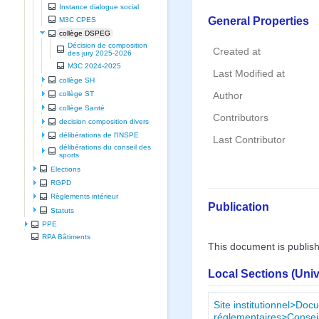
Instance dialogue social
General Properties
M3C CPES
collège DSPEG
Décision de composition
Created at
des jury 2025-2026
M3C 2024-2025
Last Modified at
collège SH
collège ST
Author
collège Santé
Contributors
decision composition divers
délibérations de l'INSPE
Last Contributor
délibérations du conseil des
sports
Elections
RGPD
Règlements intérieur
Publication
Statuts
PPE
RPA Bâtiments
This document is publis
Local Sections (Uni
Site institutionnel>Doc
réglementaires>Conseil