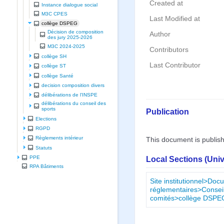
Created at
Instance dialogue social
M3C CPES
Last Modified at
collège DSPEG
Décision de composition
Author
des jury 2025-2026
M3C 2024-2025
Contributors
collège SH
Last Contributor
collège ST
collège Santé
decision composition divers
délibérations de l'INSPE
délibérations du conseil des
sports
Publication
Elections
RGPD
Règlements intérieur
This document is publis
Statuts
PPE
Local Sections (Uni
RPA Bâtiments
Site institutionnel>Doc
réglementaires>Conseil
comités>collège DSPE