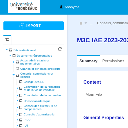
Anonyme
…
Conseils, commissi
M3C IAE 2023-2
Site institutionnel
Documents réglementaires
Summary
Permissions
Actes administratifs et
réglementaires
Chartes et schèmas directeurs
Conseils, commissions et
comités
Content
Collège des ED
Commission de la formation
et de la vie universitaire
Main File
Commission de la recherche
Conseil académique
Conseil des directeurs de
composantes
Conseils d'administration
General Properties
ISVV
IUT