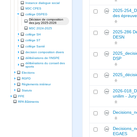
Instance dialogue social
M3C CPES
2025-254_Déc
collège DSPEG
des épreuve
Décision de composition
des jury 2025-2026
M3C 2024-2025
2025-286 Dé
collège SH
DESN
collège ST
collège Santé
decision composition divers
2025_decisi
DSP
délibérations de l'INSPE
délibérations du conseil des
sports
Elections
2025_décisi
RGPD
Règlements intérieur
Statuts
2026-018_Dé
unilim - Jur
PPE
RPA Bâtiments
Decisions_n
Decisions_
EGAES