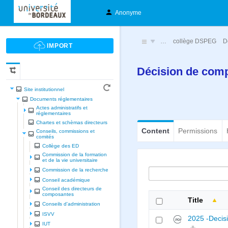
Anonyme
…
collège DSPEG
D
Décision de comp
Site institutionnel
Documents réglementaires
Actes administratifs et
réglementaires
Chartes et schèmas directeurs
Content
Permissions
Conseils, commissions et
comités
Collège des ED
Commission de la formation
et de la vie universitaire
Commission de la recherche
Conseil académique
Conseil des directeurs de
composantes
Title
Conseils d'administration
ISVV
2025 -Decis
IUT