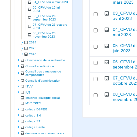
mars 2023
04_CFVU du 4 mai 2023
05_CFVU du 15 juin
2023
03_CFVU du
06_CFVU du 28
avril 2023
septembre 2023
07_CFVU du 26 octobre
2023
04_CFVU du
08_CFVU du 23
mai 2023
novembre 2023
2024
05_CFVU du
2025
juin 2023
2026
Commission de la recherche
06_CFVU du
Conseil académique
septembre 
Conseil des directeurs de
composantes
07_CFVU du
Conseils d'administration
octobre 202
ISVV
IUT
08_CFVU du
Instance dialogue social
novembre 2
M3C CPES
collège DSPEG
collège SH
collège ST
collège Santé
decision composition divers