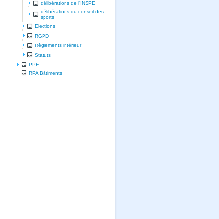
délibérations de l'INSPE
délibérations du conseil des
sports
Elections
RGPD
Règlements intérieur
Statuts
PPE
RPA Bâtiments