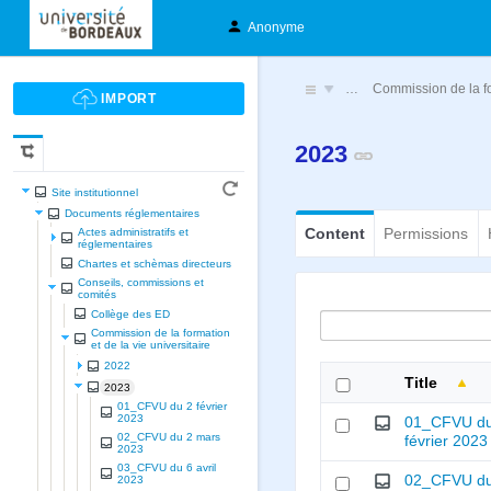
Anonyme
…
Commission de la for
2023
Site institutionnel
Documents réglementaires
Content
Permissions
Actes administratifs et
réglementaires
Chartes et schèmas directeurs
Conseils, commissions et
comités
Collège des ED
Commission de la formation
et de la vie universitaire
2022
Title
2023
01_CFVU du 2 février
2023
01_CFVU du
02_CFVU du 2 mars
février 2023
2023
03_CFVU du 6 avril
02_CFVU du
2023