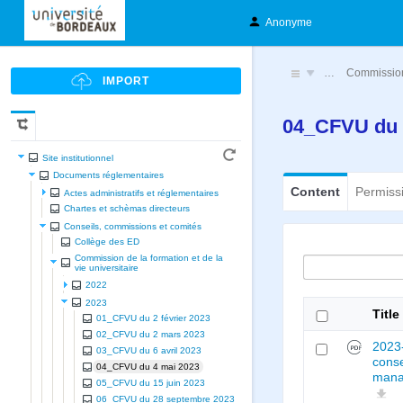
Anonyme
…
Commission 
04_CFVU du 
Site institutionnel
Documents réglementaires
Content
Permiss
Actes administratifs et réglementaires
Chartes et schèmas directeurs
Conseils, commissions et comités
Collège des ED
Commission de la formation et de la
vie universitaire
2022
2023
Title
01_CFVU du 2 février 2023
02_CFVU du 2 mars 2023
2023-
03_CFVU du 6 avril 2023
conse
04_CFVU du 4 mai 2023
mana
05_CFVU du 15 juin 2023
06_CFVU du 28 septembre 2023