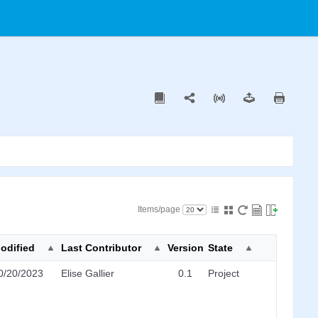
Items/page
odified
Last Contributor
Version
State
0/20/2023
Elise Gallier
0.1
Project