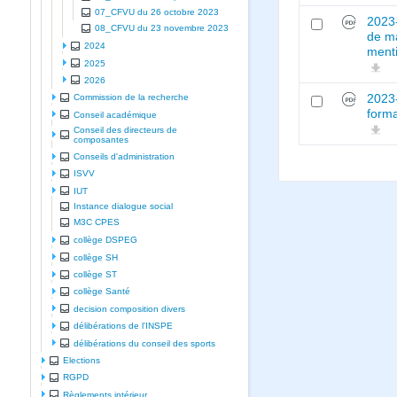
07_CFVU du 26 octobre 2023
2023-
08_CFVU du 23 novembre 2023
de ma
2024
menti
2025
2026
2023-
Commission de la recherche
forma
Conseil académique
Conseil des directeurs de
composantes
Conseils d'administration
ISVV
IUT
Instance dialogue social
M3C CPES
collège DSPEG
collège SH
collège ST
collège Santé
decision composition divers
délibérations de l'INSPE
délibérations du conseil des sports
Elections
RGPD
Règlements intérieur