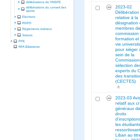
délibérations de l'INSPE
2023-02
délibérations du conseil des
sports
Délibération
Elections
relative à la
désignation
RGPD
membres de
Règlements intérieur
commission 
Statuts
formation et
PPE
vie universit
RPA Bâtiments
pour siéger
sein de la
Commission
sélection de
experts du 
des transiti
(CECTES)
2023-03 Avi
relatif aux c
généraux d
droits
d’inscriptio
les étudiant
ressortissan
Liban au tit