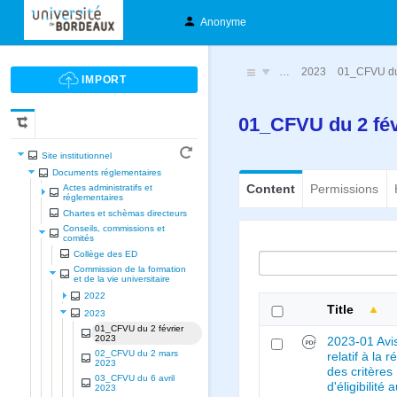
Anonyme
…
2023
01_CFVU du 
01_CFVU du 2 fév
Site institutionnel
Documents réglementaires
Content
Permissions
Actes administratifs et
réglementaires
Chartes et schèmas directeurs
Conseils, commissions et
comités
Collège des ED
Commission de la formation
et de la vie universitaire
2022
Title
2023
01_CFVU du 2 février
2023
2023-01 Avi
02_CFVU du 2 mars
relatif à la r
2023
des critères
03_CFVU du 6 avril
d'éligibilité 
2023