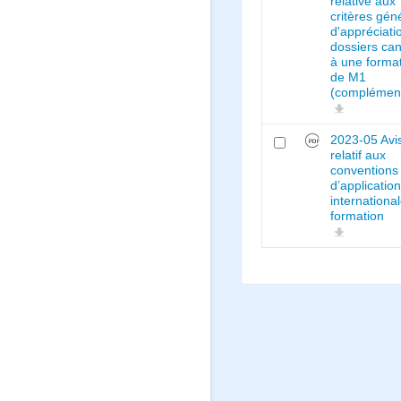
relative aux
critères gén
d'appréciati
dossiers ca
à une forma
de M1
(complémen
2023-05 Avi
relatif aux
conventions
d’applicatio
internationa
formation