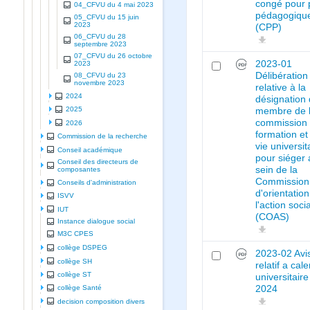
congé pour 
04_CFVU du 4 mai 2023
pédagogiqu
05_CFVU du 15 juin
2023
(CPP)
06_CFVU du 28
septembre 2023
07_CFVU du 26 octobre
2023-01
2023
Délibération
08_CFVU du 23
novembre 2023
relative à la
2024
désignation 
2025
membre de 
commission 
2026
formation et
Commission de la recherche
vie universit
Conseil académique
pour siéger
Conseil des directeurs de
sein de la
composantes
Commission
Conseils d'administration
d'orientatio
ISVV
l'action soci
IUT
(COAS)
Instance dialogue social
M3C CPES
collège DSPEG
2023-02 Avi
collège SH
relatif a cal
collège ST
universitair
2024
collège Santé
decision composition divers