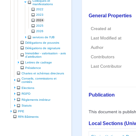
Colloques et
manifestations
2022
General Properties
2023
2024
2025
Created at
2026
services de l'UB
Last Modified at
Délégations de pouvoirs
Author
Délégations de signature
Immobilier - valorisation - avis
Contributors
d'attribution
Lettres de cadrage
Last Contributor
Présidence
Chartes et schèmas directeurs
Conseils, commissions et
comités
Elections
Publication
RGPD
Règlements intérieur
Statuts
This document is publis
PPE
RPA Bâtiments
Local Sections (Uni