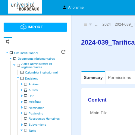
Anonyme
…
2024
2024-039_Ta
2024-039_Tarific
Site institutionnel
Documents réglementaires
Actes administratifs et
réglementaires
Calendrier institutionnel
Summary
Permissions
Décisions
Arrêtés
Autres
Don
Content
Mécénat
Nomination
Main File
Patrimoine
Ressources Humaines
Subventions
Tarifs