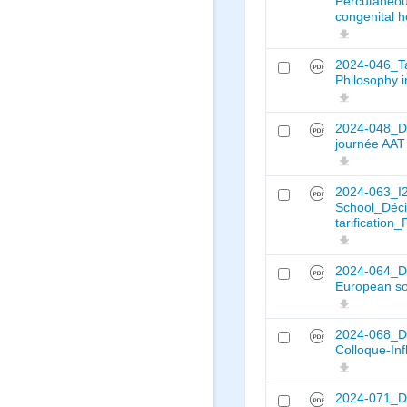
Percutaneous
congenital h
2024-046_Ta
Philosophy i
2024-048_Dé
journée AAT
2024-063_
School_Déci
tarification
2024-064_Déc
European so
2024-068_Déc
Colloque-In
2024-071_Déc