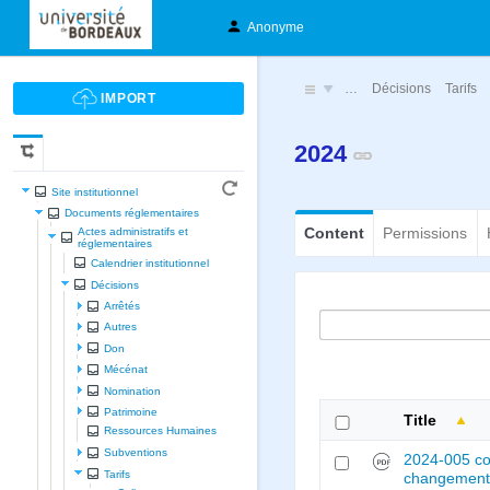
Anonyme
…
Décisions
Tarifs
2024
Site institutionnel
Documents réglementaires
Content
Permissions
Actes administratifs et
réglementaires
Calendrier institutionnel
Décisions
Arrêtés
Autres
Don
Mécénat
Nomination
Patrimoine
Title
Ressources Humaines
Subventions
2024-005 co
Tarifs
changement 