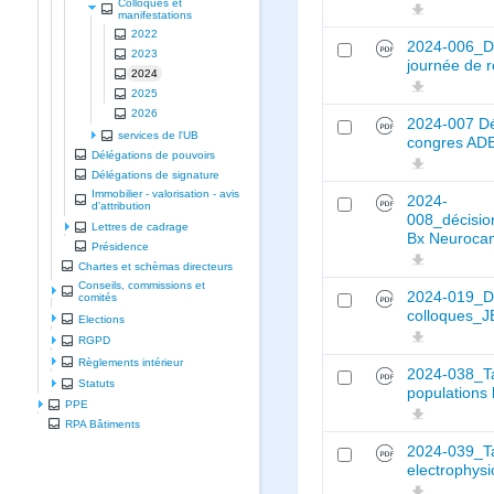
Colloques et
manifestations
2022
2024-006_Déc
2023
journée de
2024
2025
2026
2024-007 Dé
services de l'UB
congres AD
Délégations de pouvoirs
Délégations de signature
Immobilier - valorisation - avis
2024-
d'attribution
008_décisio
Lettres de cadrage
Bx Neuroca
Présidence
Chartes et schèmas directeurs
Conseils, commissions et
2024-019_Dec
comités
colloques_
Elections
RGPD
Règlements intérieur
2024-038_Tar
Statuts
populations
PPE
RPA Bâtiments
2024-039_Ta
electrophysi