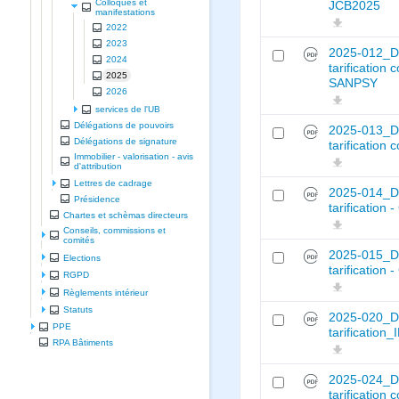
Colloques et
JCB2025
manifestations
2022
2023
2025-012_D
2024
tarification 
2025
SANPSY
2026
services de l'UB
Délégations de pouvoirs
2025-013_D
Délégations de signature
tarification
Immobilier - valorisation - avis
d'attribution
Lettres de cadrage
2025-014_Dé
Présidence
tarification 
Chartes et schèmas directeurs
Conseils, commissions et
comités
2025-015_Dé
Elections
tarification 
RGPD
Règlements intérieur
Statuts
2025-020_D
PPE
tarification
RPA Bâtiments
2025-024_D
tarification 