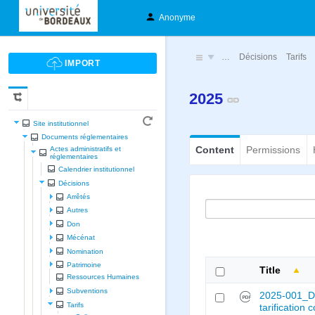
Anonyme
…
Décisions
Tarifs
2025
Site institutionnel
Documents réglementaires
Content
Permissions
Actes administratifs et
réglementaires
Calendrier institutionnel
Décisions
Arrêtés
Autres
Don
Mécénat
Nomination
Patrimoine
Title
Ressources Humaines
Subventions
2025-001_D
Tarifs
tarification 