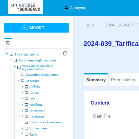
Anonyme
…
2024
2024-039_Ta
2024-039_Tarific
Site institutionnel
Documents réglementaires
Actes administratifs et
réglementaires
Calendrier institutionnel
Summary
Permissions
Décisions
Arrêtés
Autres
Don
Content
Mécénat
Nomination
Main File
Patrimoine
Ressources Humaines
Subventions
Tarifs