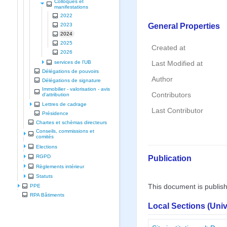
Colloques et
manifestations
2022
General Properties
2023
2024
2025
Created at
2026
services de l'UB
Last Modified at
Délégations de pouvoirs
Author
Délégations de signature
Immobilier - valorisation - avis
Contributors
d'attribution
Lettres de cadrage
Last Contributor
Présidence
Chartes et schèmas directeurs
Conseils, commissions et
comités
Elections
Publication
RGPD
Règlements intérieur
Statuts
This document is publis
PPE
RPA Bâtiments
Local Sections (Uni