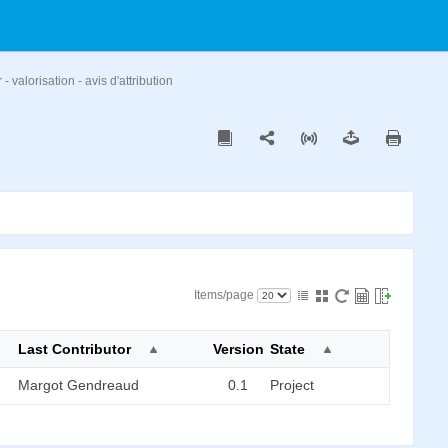
- valorisation - avis d'attribution
Items/page
Last Contributor
Version
State
Margot Gendreaud
0.1
Project