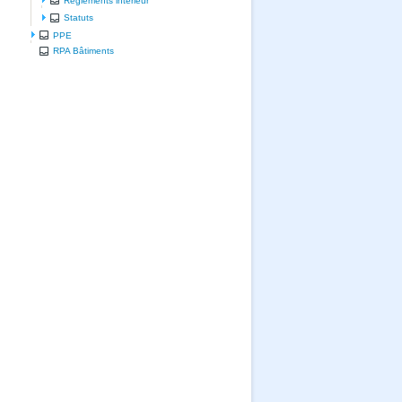
Règlements intérieur
Statuts
PPE
RPA Bâtiments