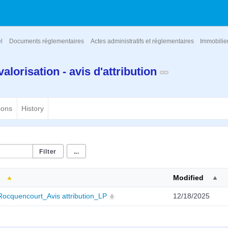
el
Documents réglementaires
Actes administratifs et réglementaires
Immobilier 
valorisation - avis d'attribution
ions
History
...
Modified
Rocquencourt_Avis attribution_LP
12/18/2025