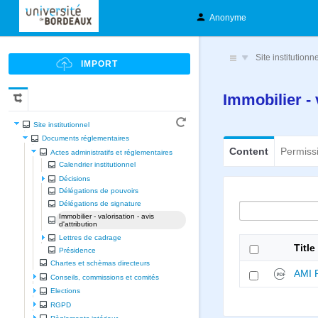
Anonyme
Site institutionn
Immobilier - 
Site institutionnel
Documents réglementaires
Content
Permiss
Actes administratifs et réglementaires
Calendrier institutionnel
Décisions
Délégations de pouvoirs
Délégations de signature
Immobilier - valorisation - avis
d'attribution
Lettres de cadrage
Title
Présidence
Chartes et schèmas directeurs
AMI 
Conseils, commissions et comités
Elections
RGPD