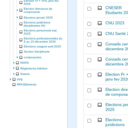
Election Pr + VPE janv fev
2026
CNESER
Election directeurs de
composante
Etudiants 2
Elections janvier 2025
Elections juridictions
CNU 2023
disciplinaires HU
Elections personnels mai
CNU Santé 
2025
Elections professionnelles du
3 au 10 décembre 2026
Conseils ce
Elections usagers avril 2025
décembre 2
Section disciplinaire
composantes
Conseils ce
RGPD
décembre 2
Règlements intérieur
Election Pr 
Statuts
janv fev 202
PPE
RPA Bâtiments
Election dir
de composa
Elections ja
2025
Elections
juridictions