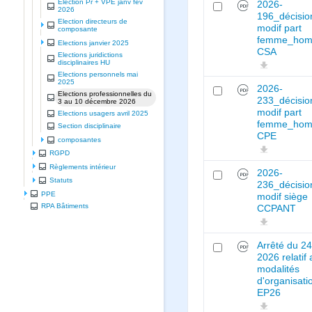
Election Pr + VPE janv fev
2026-
2026
196_décisio
Election directeurs de
modif part
composante
femme_ho
Elections janvier 2025
CSA
Elections juridictions
disciplinaires HU
Elections personnels mai
2025
2026-
Elections professionnelles du
233_décisio
3 au 10 décembre 2026
modif part
Elections usagers avril 2025
femme_ho
Section disciplinaire
CPE
composantes
RGPD
Règlements intérieur
2026-
Statuts
236_décisio
PPE
modif siège
RPA Bâtiments
CCPANT
Arrêté du 24
2026 relatif
modalités
d'organisati
EP26