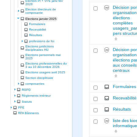
Election Pr + VPE janv fev
2026
Décision por
Election directeurs de
organisatio
composante
élections
Elections janvier 2025
complètes
Formulaires
usagers_part
Recevabilité
pers structu
Résultats
professions de foi
Elections juridictions
Décision por
disciplinaires HU
organisatio
Elections personnels mai
2025
élections par
Elections professionnelles du
aux conseils
3 au 10 décembre 2026
centraux
Elections usagers avril 2025
Section disciplinaire
composantes
Formulaires
RGPD
Règlements intérieur
Recevabilité
Statuts
PPE
Résultats
RPA Bâtiments
liste des ki
informatiqu