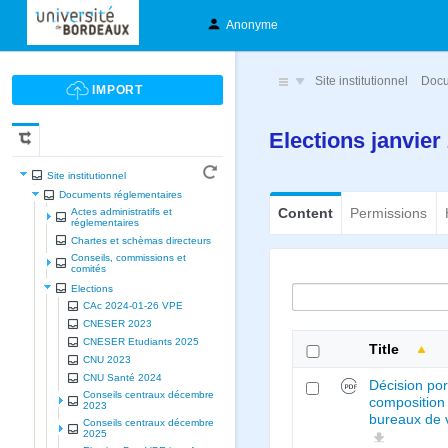
Anonyme
Site institutionnel
Docu
Elections janvie
Site institutionnel
Documents réglementaires
Content
Permissions
Actes administratifs et
réglementaires
Chartes et schèmas directeurs
Conseils, commissions et
comités
Elections
CAc 2024-01-26 VPE
CNESER 2023
CNESER Etudiants 2025
Title
CNU 2023
CNU Santé 2024
Décision por
Conseils centraux décembre
composition
2023
bureaux de 
Conseils centraux décembre
2025