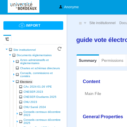
Anonyme
Site institutionnel
Docu
guide vote élect
Site institutionnel
Documents réglementaires
Summary
Permissions
Actes administratifs et
réglementaires
Chartes et schèmas directeurs
Conseils, commissions et
comités
Content
Elections
CAc 2024-01-26 VPE
CNESER 2023
Main File
CNESER Etudiants 2025
CNU 2023
CNU Santé 2024
Conseils centraux décembre
2023
General Properties
Conseils centraux décembre
2025