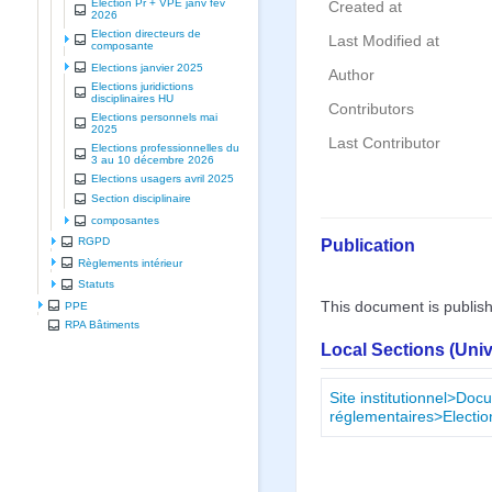
Election Pr + VPE janv fev
Created at
2026
Election directeurs de
Last Modified at
composante
Elections janvier 2025
Author
Elections juridictions
disciplinaires HU
Contributors
Elections personnels mai
2025
Last Contributor
Elections professionnelles du
3 au 10 décembre 2026
Elections usagers avril 2025
Section disciplinaire
composantes
Publication
RGPD
Règlements intérieur
Statuts
This document is publis
PPE
RPA Bâtiments
Local Sections (Uni
Site institutionnel>Doc
réglementaires>Electio