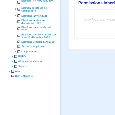
Election Pr + VPE janv fev
Permissions Inher
2026
Election directeurs de
composante
Elections janvier 2025
Only local permissi
Elections juridictions
disciplinaires HU
Elections personnels mai
2025
Elections professionnelles du
3 au 10 décembre 2026
Elections usagers avril 2025
Section disciplinaire
composantes
RGPD
Règlements intérieur
Statuts
PPE
RPA Bâtiments