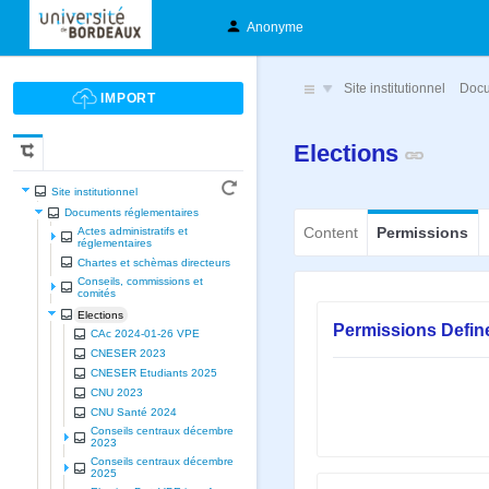
Anonyme
Site institutionnel
Docu
Elections
Site institutionnel
Documents réglementaires
Content
Permissions
Actes administratifs et
réglementaires
Chartes et schèmas directeurs
Conseils, commissions et
comités
Elections
Permissions Defin
CAc 2024-01-26 VPE
CNESER 2023
CNESER Etudiants 2025
CNU 2023
CNU Santé 2024
Conseils centraux décembre
2023
Conseils centraux décembre
2025