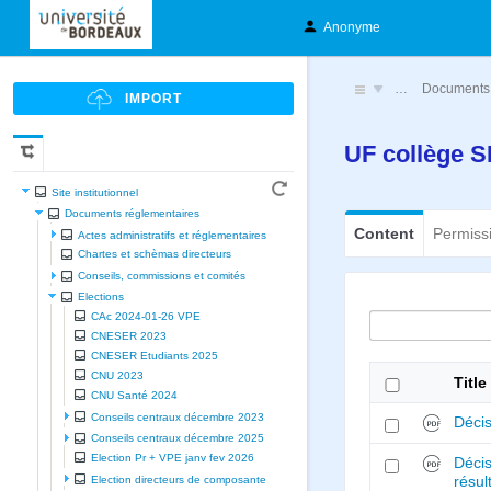
Anonyme
…
Documents 
UF collège S
Site institutionnel
Documents réglementaires
Content
Permiss
Actes administratifs et réglementaires
Chartes et schèmas directeurs
Conseils, commissions et comités
Elections
CAc 2024-01-26 VPE
CNESER 2023
CNESER Etudiants 2025
CNU 2023
Title
CNU Santé 2024
Conseils centraux décembre 2023
Décis
Conseils centraux décembre 2025
Election Pr + VPE janv fev 2026
Décis
Election directeurs de composante
résul