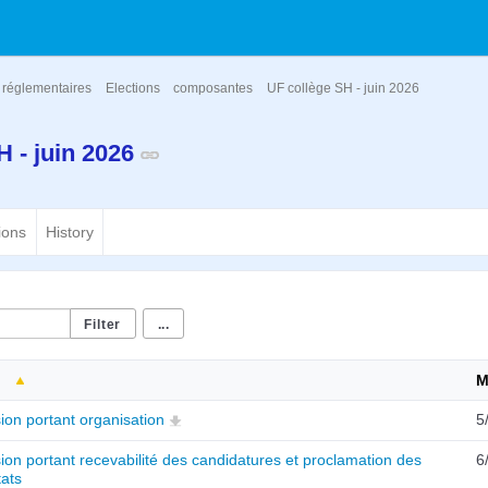
réglementaires
Elections
composantes
UF collège SH - juin 2026
H - juin 2026
ions
History
...
M
ion portant organisation
5
ion portant recevabilité des candidatures et proclamation des
6
tats