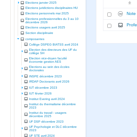
Elections janvier 2025
Elections juridictions disciplinaires HU
Note 
Elections personnels mai 2025
Elections professionnelles du 3 au 10
décembre 2026
Profe
Elections usagers avril 2025
Section disciplinaire
composantes
Collège DSPEG BIATSS avril 2024
Election des directeurs des UF du
collège SH
Election vice-doyen faculté
économie gestion AES
Elections au sein des écoles
doctorales
INSPE décembre 2023
IRDAP Doctorants avril 2026
IUT décembre 2023
IUT février 2026
Institut Evering avril 2024
Institut du thermalisme décembre
2023
Institut du travail - usagers
décembre 2025
UF DSP décembre 2023
UF Psychologie et DLC décembre
2023
UF STE avril 2024