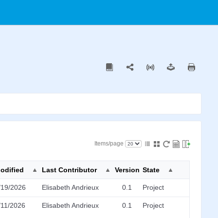
Items/page
odified
Last Contributor
Version
State
/19/2026
Elisabeth Andrieux
0.1
Project
/11/2026
Elisabeth Andrieux
0.1
Project