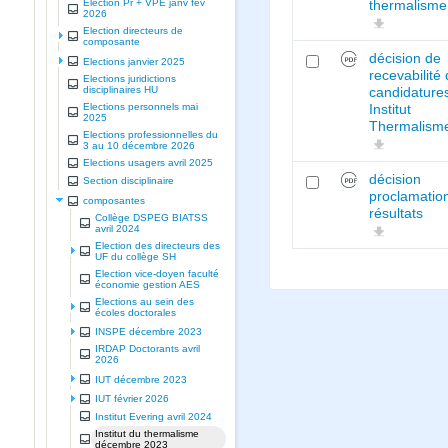
Election Pr + VPE janv fev
thermalisme
2026
Election directeurs de
composante
décision de
Elections janvier 2025
recevabilité
Elections juridictions
disciplinaires HU
candidature
Elections personnels mai
Institut
2025
Thermalism
Elections professionnelles du
3 au 10 décembre 2026
Elections usagers avril 2025
décision
Section disciplinaire
proclamatio
composantes
résultats
Collège DSPEG BIATSS
avril 2024
Election des directeurs des
UF du collège SH
Election vice-doyen faculté
économie gestion AES
Elections au sein des
écoles doctorales
INSPE décembre 2023
IRDAP Doctorants avril
2026
IUT décembre 2023
IUT février 2026
Institut Evering avril 2024
Institut du thermalisme
décembre 2023