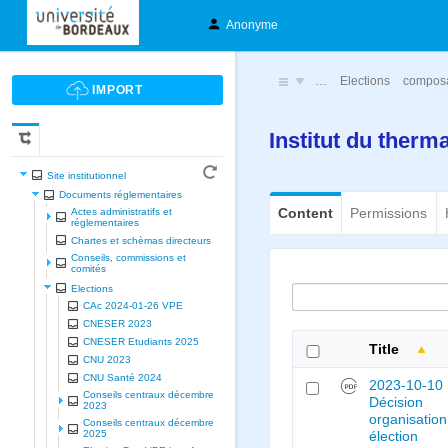
Anonyme
…
Elections
compos
Institut du ther
Site institutionnel
Documents réglementaires
Content
Permissions
Actes administratifs et
réglementaires
Chartes et schèmas directeurs
Conseils, commissions et
comités
Elections
CAc 2024-01-26 VPE
CNESER 2023
CNESER Etudiants 2025
Title
CNU 2023
CNU Santé 2024
2023-10-10
Conseils centraux décembre
Décision
2023
organisation
Conseils centraux décembre
2025
élection