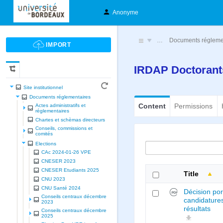
Anonyme
…
Documents régleme
IRDAP Doctorants
Site institutionnel
Documents réglementaires
Content
Permissions
Actes administratifs et
réglementaires
Chartes et schèmas directeurs
Conseils, commissions et
comités
Elections
CAc 2024-01-26 VPE
CNESER 2023
CNESER Etudiants 2025
Title
CNU 2023
CNU Santé 2024
Décision por
Conseils centraux décembre
candidatures
2023
résultats
Conseils centraux décembre
2025