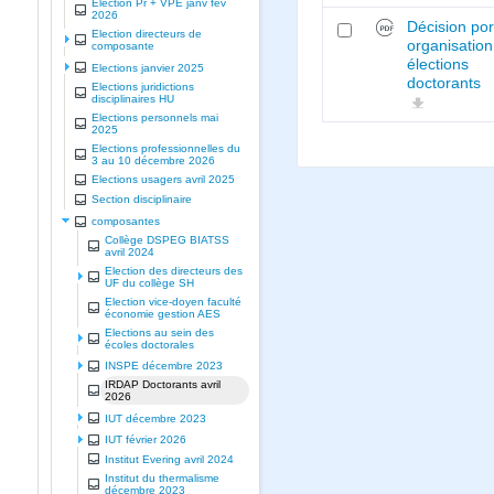
Election Pr + VPE janv fev
2026
Décision por
Election directeurs de
organisation
composante
élections
Elections janvier 2025
doctorants
Elections juridictions
disciplinaires HU
Elections personnels mai
2025
Elections professionnelles du
3 au 10 décembre 2026
Elections usagers avril 2025
Section disciplinaire
composantes
Collège DSPEG BIATSS
avril 2024
Election des directeurs des
UF du collège SH
Election vice-doyen faculté
économie gestion AES
Elections au sein des
écoles doctorales
INSPE décembre 2023
IRDAP Doctorants avril
2026
IUT décembre 2023
IUT février 2026
Institut Evering avril 2024
Institut du thermalisme
décembre 2023