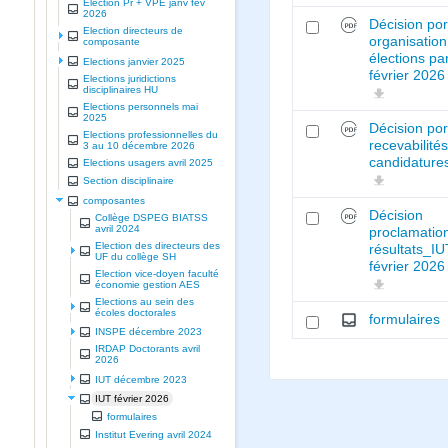
Election Pr + VPE janv fev
2026
Décision por
Election directeurs de
organisation
composante
élections par
Elections janvier 2025
février 2026
Elections juridictions
disciplinaires HU
Elections personnels mai
2025
Décision por
Elections professionnelles du
recevabilité
3 au 10 décembre 2026
candidature
Elections usagers avril 2025
Section disciplinaire
composantes
Décision
Collège DSPEG BIATSS
avril 2024
proclamatio
Election des directeurs des
résultats_I
UF du collège SH
février 2026
Election vice-doyen faculté
économie gestion AES
Elections au sein des
écoles doctorales
formulaires
INSPE décembre 2023
IRDAP Doctorants avril
2026
IUT décembre 2023
IUT février 2026
formulaires
Institut Evering avril 2024