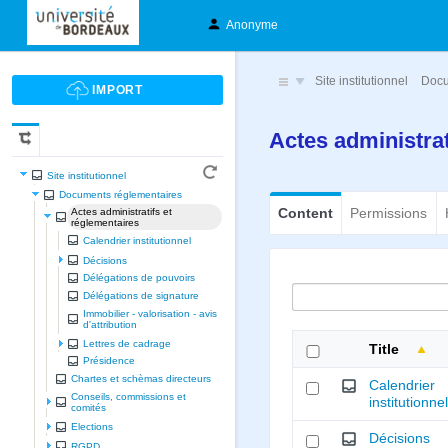
Anonyme
Site institutionnel
Docu
Actes administrat
Site institutionnel
Documents réglementaires
Content
Permissions
Actes administratifs et
réglementaires
Calendrier institutionnel
Décisions
Délégations de pouvoirs
Délégations de signature
Immobilier - valorisation - avis
d'attribution
Lettres de cadrage
Title
Présidence
Chartes et schèmas directeurs
Calendrier
Conseils, commissions et
institutionne
comités
Elections
Décisions
RGPD