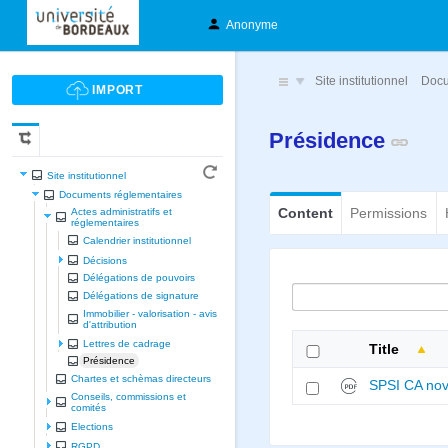
Anonyme
Site institutionnel
Docu
Présidence
Site institutionnel
Documents réglementaires
Content
Permissions
Actes administratifs et
réglementaires
Calendrier institutionnel
Décisions
Délégations de pouvoirs
Délégations de signature
Immobilier - valorisation - avis
d'attribution
Lettres de cadrage
Title
Présidence
Chartes et schèmas directeurs
SPSI CA nov
Conseils, commissions et
comités
Elections
RGPD