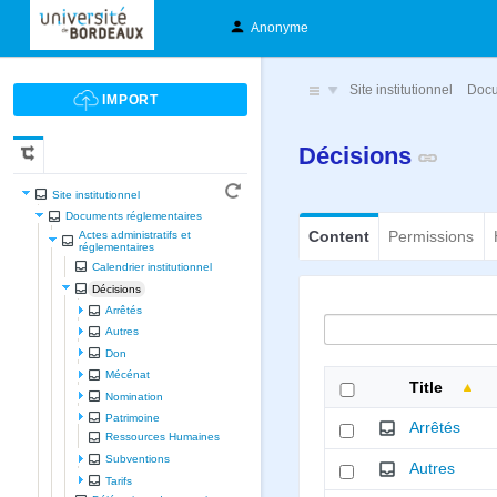
Anonyme
Site institutionnel
Docu
Décisions
Site institutionnel
Documents réglementaires
Content
Permissions
Actes administratifs et
réglementaires
Calendrier institutionnel
Décisions
Arrêtés
Autres
Don
Mécénat
Title
Nomination
Patrimoine
Arrêtés
Ressources Humaines
Subventions
Autres
Tarifs