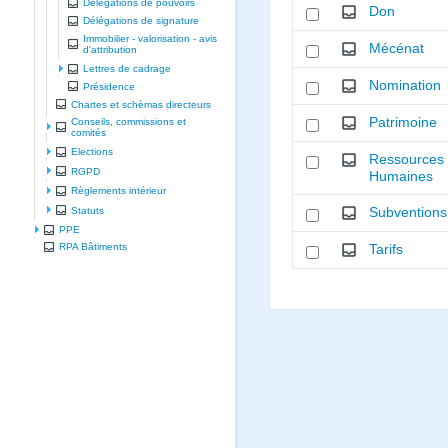
Délégations de pouvoirs
Don
Délégations de signature
Immobilier - valorisation - avis
Mécénat
d'attribution
Lettres de cadrage
Nomination
Présidence
Chartes et schèmas directeurs
Patrimoine
Conseils, commissions et
comités
Elections
Ressources
RGPD
Humaines
Règlements intérieur
Statuts
Subventions
PPE
RPA Bâtiments
Tarifs