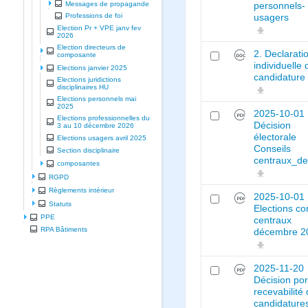
Messages de propagande
personnels-
Professions de foi
usagers
Election Pr + VPE janv fev
2026
Election directeurs de
2. Declarati
composante
individuelle 
Elections janvier 2025
candidature
Elections juridictions
disciplinaires HU
Elections personnels mai
2025
2025-10-01
Elections professionnelles du
Décision
3 au 10 décembre 2026
électorale
Elections usagers avril 2025
Conseils
Section disciplinaire
centraux_d
composantes
RGPD
Règlements intérieur
2025-10-01
Statuts
Elections co
PPE
centraux
RPA Bâtiments
décembre 2
2025-11-20
Décision por
recevabilité
candidature