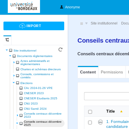
Anonyme
Site institutionnel
Docu
Conseils centra
Site institutionnel
Conseils centraux décem
Documents réglementaires
Actes administratifs et
réglementaires
Chartes et schèmas directeurs
Content
Permissions
Conseils, commissions et
comités
Elections
CAc 2024-01-26 VPE
CNESER 2023
CNESER Etudiants 2025
CNU 2023
CNU Santé 2024
Title
Conseils centraux décembre
2023
1. Formulai
Conseils centraux décembre
2025
candidature (