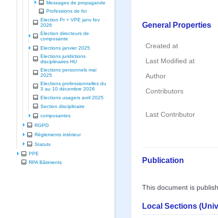
Messages de propagande
Professions de foi
Election Pr + VPE janv fev
General Properties
2026
Election directeurs de
composante
Created at
Elections janvier 2025
Elections juridictions
Last Modified at
disciplinaires HU
Elections personnels mai
Author
2025
Elections professionnelles du
3 au 10 décembre 2026
Contributors
Elections usagers avril 2025
Section disciplinaire
Last Contributor
composantes
RGPD
Règlements intérieur
Statuts
PPE
Publication
RPA Bâtiments
This document is publis
Local Sections (Uni