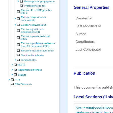
Messages de propagande
Professions de foi
General Properties
Election Pr + VPE janv fev
2026
Election directeurs de
Created at
composante
Elections janvier 2025
Last Modified at
Elections juridictions
disciplinaires HU
Author
Elections personnels mai
2025
Contributors
Elections professionnelles du
3 au 10 décembre 2026
Last Contributor
Elections usagers avril 2025
Section disciplinaire
composantes
RGPD
Règlements intérieur
Publication
Statuts
PPE
RPA Bâtiments
This document is publis
Local Sections (Uni
Site institutionnel>Doc
réglementaires>Electio