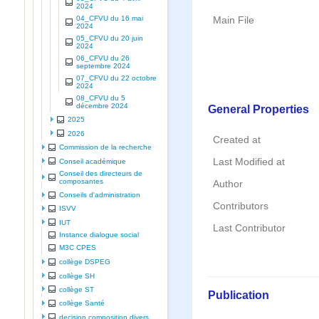
2024
04_CFVU du 16 mai
Main File
2024
05_CFVU du 20 juin
2024
06_CFVU du 26
septembre 2024
07_CFVU du 22 octobre
2024
08_CFVU du 5
décembre 2024
General Properties
2025
2026
Created at
Commission de la recherche
Last Modified at
Conseil académique
Conseil des directeurs de
composantes
Author
Conseils d'administration
Contributors
ISVV
IUT
Last Contributor
Instance dialogue social
M3C CPES
collège DSPEG
collège SH
collège ST
Publication
collège Santé
decision composition divers