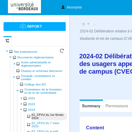
Anonyme
…
2024-02 Délibération relative à
étudiante et vie de campus (CV
Site institutionnel
2024-02 Délibérat
Documents réglementaires
des usagers appel
Actes administratifs et
réglementaires
de campus (CVE
Chartes et schèmas directeurs
Conseils, commissions et
comités
Collège des ED
Commission de la formation
et de la vie universitaire
2022
2023
Summary
Permissions
2024
01_CFVU du 1er février
2024
02_CFVU du 7 mars
2024
Content
03_CFVU du 4 avril