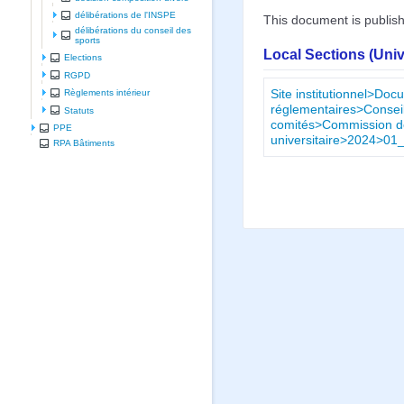
délibérations de l'INSPE
This document is publis
délibérations du conseil des
sports
Local Sections (Uni
Elections
RGPD
Site institutionnel>Doc
Règlements intérieur
réglementaires>Conseil
Statuts
comités>Commission de 
PPE
universitaire>2024>01
RPA Bâtiments