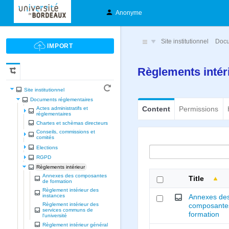
Anonyme
Site institutionnel
Docu
Règlements intér
Site institutionnel
Documents réglementaires
Content
Permissions
Actes administratifs et
réglementaires
Chartes et schèmas directeurs
Conseils, commissions et
comités
Elections
RGPD
Règlements intérieur
Annexes des composantes
Title
de formation
Règlement intérieur des
instances
Annexes de
Règlement intérieur des
composante
services communs de
formation
l'université
Règlement intérieur général