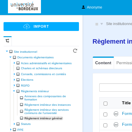
Anonyme
Site institutionn
Règlement in
Site institutionnel
Documents réglementaires
Content
Permiss
Actes administratifs et réglementaires
Chartes et schèmas directeurs
Conseils, commissions et comités
Elections
RGPD
Règlements intérieur
Annexes des composantes de
formation
Title
Règlement intérieur des instances
Règlement intérieur des services
Form
communs de l'université
Règlement intérieur général
Form
Statuts
PPE