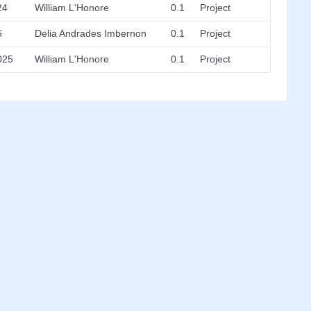
24
William L'Honore
0.1
Project
5
Delia Andrades Imbernon
0.1
Project
025
William L'Honore
0.1
Project