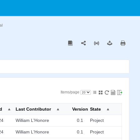
al
Items/page
d
Last Contributor
Version
State
24
William L'Honore
0.1
Project
24
William L'Honore
0.1
Project