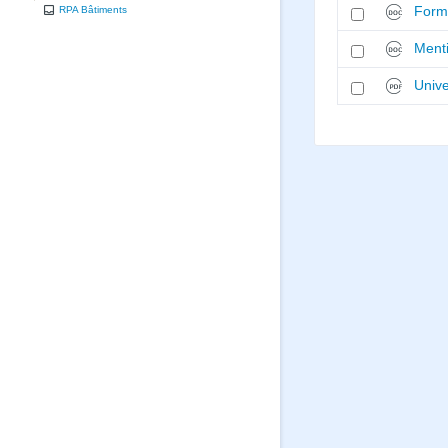
Form
RPA Bâtiments
Ment
Unive