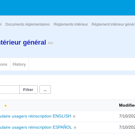
el
Documents réglementaires
Règlements intérieur
Règlement intérieur génér
térieur général
ions
History
...
Modifie
ulaire usagers réinscription ENGLISH
7/10/20
ulaire usagers réinscription ESPAÑOL
7/10/20