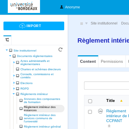
Anonyme
Site institutionnel
Docu
Règlement intéri
Site institutionnel
Documents réglementaires
Content
Permissions
Actes administratifs et
réglementaires
Chartes et schèmas directeurs
Conseils, commissions et
comités
Elections
RGPD
Règlements intérieur
Annexes des composantes
Title
de formation
Règlement intérieur des
instances
Règlement
Règlement intérieur des
intérieur de 
services communs de
CCPANT
l'université
Règlement intérieur général