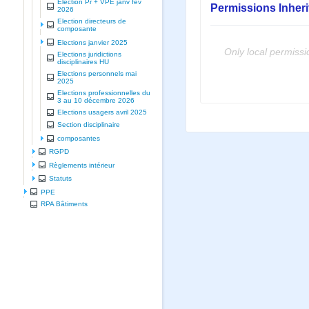
Election Pr + VPE janv fev
Permissions Inher
2026
Election directeurs de
composante
Elections janvier 2025
Only local permissi
Elections juridictions
disciplinaires HU
Elections personnels mai
2025
Elections professionnelles du
3 au 10 décembre 2026
Elections usagers avril 2025
Section disciplinaire
composantes
RGPD
Règlements intérieur
Statuts
PPE
RPA Bâtiments