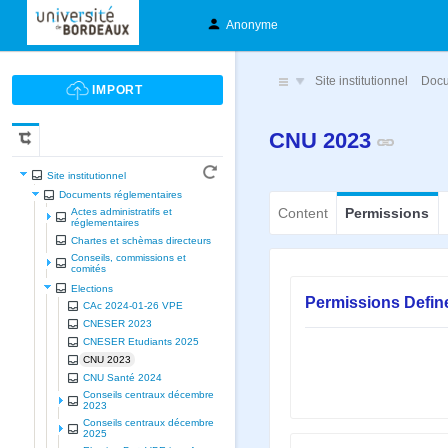
Anonyme
Site institutionnel
Docu
CNU 2023
Site institutionnel
Documents réglementaires
Content
Permissions
Actes administratifs et
réglementaires
Chartes et schèmas directeurs
Conseils, commissions et
comités
Elections
Permissions Defin
CAc 2024-01-26 VPE
CNESER 2023
CNESER Etudiants 2025
CNU 2023
CNU Santé 2024
Conseils centraux décembre
2023
Conseils centraux décembre
2025