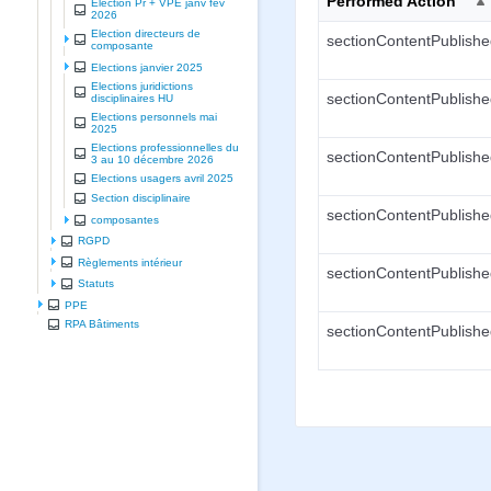
Performed Action
Election Pr + VPE janv fev
2026
Election directeurs de
sectionContentPublish
composante
Elections janvier 2025
Elections juridictions
sectionContentPublish
disciplinaires HU
Elections personnels mai
2025
Elections professionnelles du
sectionContentPublish
3 au 10 décembre 2026
Elections usagers avril 2025
Section disciplinaire
sectionContentPublish
composantes
RGPD
Règlements intérieur
sectionContentPublish
Statuts
PPE
RPA Bâtiments
sectionContentPublish