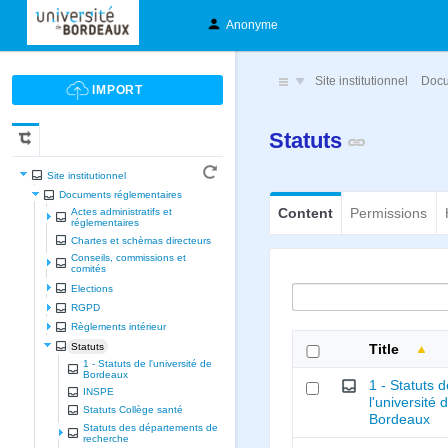
Anonyme
Site institutionnel
Docu
Statuts
Site institutionnel
Documents réglementaires
Content
Permissions
Actes administratifs et
réglementaires
Chartes et schèmas directeurs
Conseils, commissions et
comités
Elections
RGPD
Règlements intérieur
Statuts
Title
1 - Statuts de l'université de
Bordeaux
1 - Statuts 
INSPE
l'université 
Statuts Collège santé
Bordeaux
Statuts des départements de
recherche