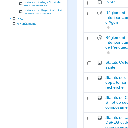
INSPE
Statuts du Collège ST et de
ses composantes
Statuts du collège DSPEG et
Règlement
de ses composantes
Intérieur c
PPE
d'Agen
RPA Bâtiments
Règlement
Intérieur c
de Périgueu
Statuts Coll
santé
Statuts des
départemen
recherche
Statuts du C
ST et de se
composante
Statuts du c
DSPEG et d
composante