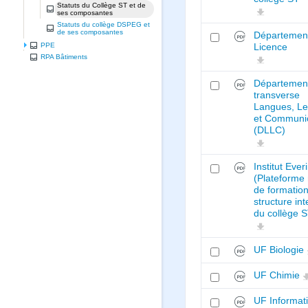
Statuts du Collège ST et de
ses composantes
Statuts du collège DSPEG et
de ses composantes
Départemen
PPE
Licence
RPA Bâtiments
Départemen
transverse
Langues, Le
et Communi
(DLLC)
Institut Ever
(Plateforme
de formation
structure in
du collège 
UF Biologie
UF Chimie
UF Informat