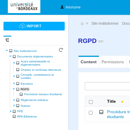
Anonyme
Site institutionnel
Docu
RGPD
Site institutionnel
Documents réglementaires
Content
Permissions
Actes administratifs et
réglementaires
Chartes et schèmas directeurs
Conseils, commissions et
comités
Elections
RGPD
Procédure travaux étudiants
Règlements intérieur
Title
Statuts
Procédure t
PPE
étudiants
RPA Bâtiments