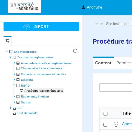
Anonyme
Site institutionn
Procédure tr
Site institutionnel
Documents réglementaires
Content
Permiss
Actes administratifs et réglementaires
Chartes et schèmas directeurs
Conseils, commissions et comités
Elections
RGPD
Procédure travaux étudiants
Règlements intérieur
Statuts
PPE
Title
RPA Bâtiments
Attes