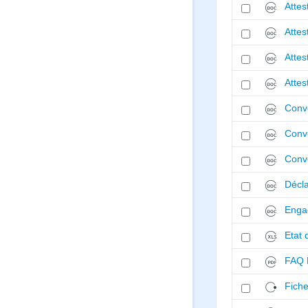
Attes
Attes
Attes
Attes
Conve
Conve
Conv
Décla
Engag
Etat 
FAQ 
Fiche