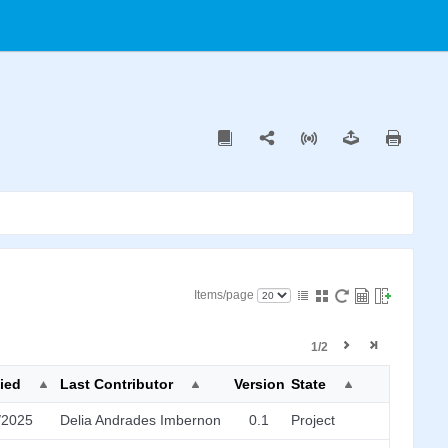
Items/page
1/2
ied
Last Contributor
Version
State
/2025
Delia Andrades Imbernon
0.1
Project