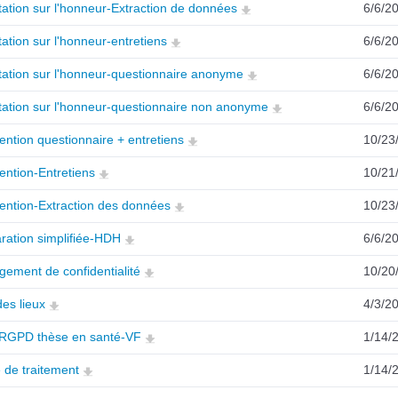
tation sur l'honneur-Extraction de données
6/6/2
tation sur l'honneur-entretiens
6/6/2
tation sur l'honneur-questionnaire anonyme
6/6/2
tation sur l'honneur-questionnaire non anonyme
6/6/2
ntion questionnaire + entretiens
10/23
ntion-Entretiens
10/21
ention-Extraction des données
10/23
ration simplifiée-HDH
6/6/2
ement de confidentialité
10/20
des lieux
4/3/2
RGPD thèse en santé-VF
1/14/
 de traitement
1/14/