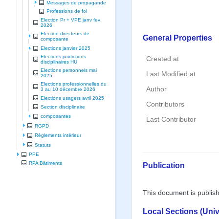
Messages de propagande
Professions de foi
Election Pr + VPE janv fev
2026
Election directeurs de
General Properties
composante
Elections janvier 2025
Elections juridictions
Created at
disciplinaires HU
Elections personnels mai
Last Modified at
2025
Elections professionnelles du
Author
3 au 10 décembre 2026
Elections usagers avril 2025
Contributors
Section disciplinaire
composantes
Last Contributor
RGPD
Règlements intérieur
Statuts
PPE
RPA Bâtiments
Publication
This document is publis
Local Sections (Uni