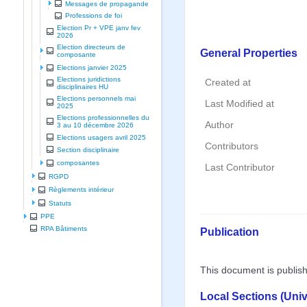
Messages de propagande
Professions de foi
Election Pr + VPE janv fev
2026
Election directeurs de
General Properties
composante
Elections janvier 2025
Elections juridictions
Created at
disciplinaires HU
Elections personnels mai
Last Modified at
2025
Elections professionnelles du
Author
3 au 10 décembre 2026
Elections usagers avril 2025
Contributors
Section disciplinaire
composantes
Last Contributor
RGPD
Règlements intérieur
Statuts
PPE
RPA Bâtiments
Publication
This document is publis
Local Sections (Uni